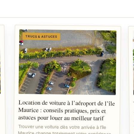
TRUCS & ASTUCES
Location de voiture à l’aéroport de l’île
Maurice : conseils pratiques, prix et
astuces pour louer au meilleur tarif
Trouver une voiture dès votre arrivée à l’île
Maurice change totalement votre expérience