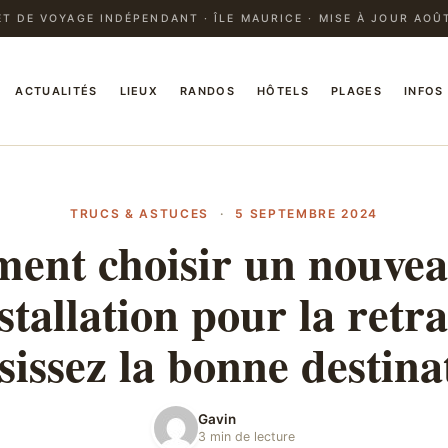
T DE VOYAGE INDÉPENDANT · ÎLE MAURICE · MISE À JOUR AOÛ
ACTUALITÉS
LIEUX
RANDOS
HÔTELS
PLAGES
INFOS
TRUCS & ASTUCES
·
5 SEPTEMBRE 2024
nt choisir un nouvea
stallation pour la retra
issez la bonne destina
Gavin
3 min de lecture