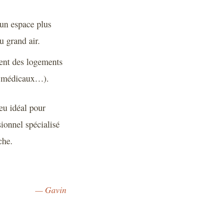
 un espace plus
u grand air.
sent des logements
ns médicaux…).
eu idéal pour
sionnel spécialisé
che.
— Gavin