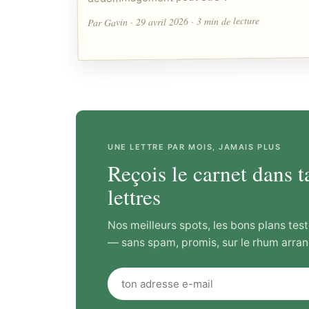
Par Gavin · 29 avril 2026 · 3 min de lecture
UNE LETTRE PAR MOIS, JAMAIS PLUS
Reçois le carnet dans t
lettres
Nos meilleurs spots, les bons plans test
— sans spam, promis, sur le rhum arran