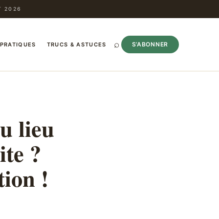
T 2026
⌕
S’ABONNER
 PRATIQUES
TRUCS & ASTUCES
u lieu
ite ?
tion !