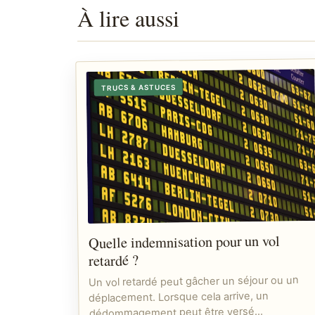
À lire aussi
TRUCS & ASTUCES
Quelle indemnisation pour un vol
retardé ?
Un vol retardé peut gâcher un séjour ou un
déplacement. Lorsque cela arrive, un
dédommagement peut être versé…