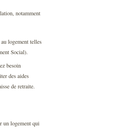
allation, notamment
 au logement telles
ent Social).
vez besoin
ter des aides
sse de retraite.
sir un logement qui