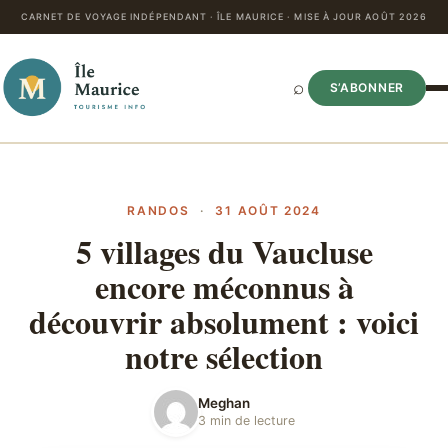
CARNET DE VOYAGE INDÉPENDANT · ÎLE MAURICE · MISE À JOUR AOÛT 2026
⌕
S’ABONNER
RANDOS
·
31 AOÛT 2024
5 villages du Vaucluse
encore méconnus à
découvrir absolument : voici
notre sélection
Meghan
3 min de lecture