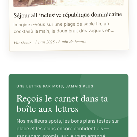
Séjour all inclusive république dominicaine
Imaginez-vous sur une plage de sable fin, un
cocktail à la main, le doux bruit des vagues en…
Par Oscar · 1 juin 2025 · 6 min de lecture
UNE LETTRE PAR MOIS, JAMAIS PLUS
Reçois le carnet dans ta
boîte aux lettres
Nos meilleurs spots, les bons plans testés sur
place et les coins encore confidentiels —
sans spam, promis, sur le rhum arrangé.