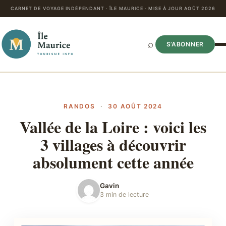
CARNET DE VOYAGE INDÉPENDANT · ÎLE MAURICE · MISE À JOUR AOÛT 2026
⌕
S’ABONNER
RANDOS
·
30 AOÛT 2024
Vallée de la Loire : voici les
3 villages à découvrir
absolument cette année
Gavin
3 min de lecture