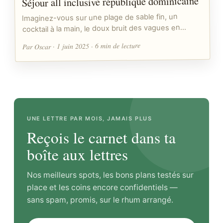
Séjour all inclusive république dominicaine
Imaginez-vous sur une plage de sable fin, un
cocktail à la main, le doux bruit des vagues en…
Par Oscar · 1 juin 2025 · 6 min de lecture
UNE LETTRE PAR MOIS, JAMAIS PLUS
Reçois le carnet dans ta
boîte aux lettres
Nos meilleurs spots, les bons plans testés sur
place et les coins encore confidentiels —
sans spam, promis, sur le rhum arrangé.