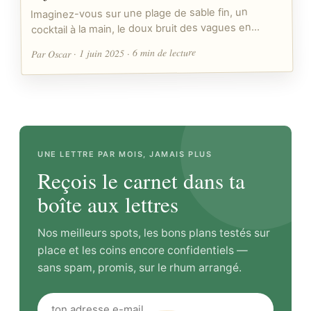
Imaginez-vous sur une plage de sable fin, un
cocktail à la main, le doux bruit des vagues en…
Par Oscar · 1 juin 2025 · 6 min de lecture
UNE LETTRE PAR MOIS, JAMAIS PLUS
Reçois le carnet dans ta
boîte aux lettres
Nos meilleurs spots, les bons plans testés sur
place et les coins encore confidentiels —
sans spam, promis, sur le rhum arrangé.