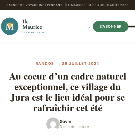
CARNET DE VOYAGE INDÉPENDANT · ÎLE MAURICE · MISE À JOUR AOÛT 2026
⌕
S’ABONNER
RANDOS
·
29 JUILLET 2024
Au coeur d’un cadre naturel
exceptionnel, ce village du
Jura est le lieu idéal pour se
rafraîchir cet été
Gavin
3 min de lecture