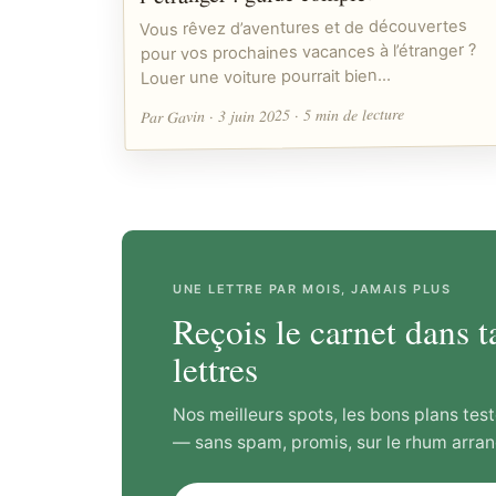
Vous rêvez d’aventures et de découvertes
pour vos prochaines vacances à l’étranger ?
Louer une voiture pourrait bien…
Par Gavin · 3 juin 2025 · 5 min de lecture
UNE LETTRE PAR MOIS, JAMAIS PLUS
Reçois le carnet dans t
lettres
Nos meilleurs spots, les bons plans test
— sans spam, promis, sur le rhum arran