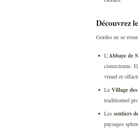
Découvrez les
Gordes ne se résum
Abbaye de 
L’
cistercienne. E
visuel et olfact
Village des
Le
traditionnel pr
sentiers 
Les
paysages splend