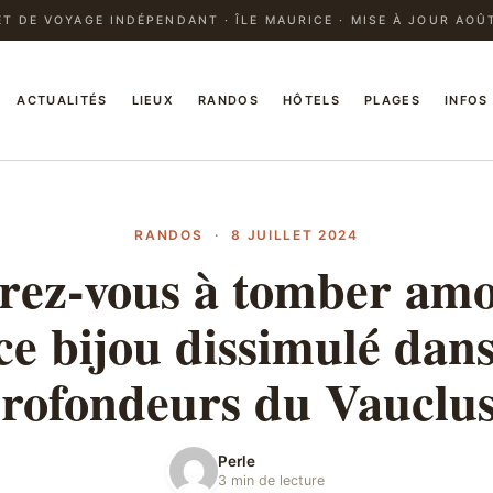
T DE VOYAGE INDÉPENDANT · ÎLE MAURICE · MISE À JOUR AOÛ
ACTUALITÉS
LIEUX
RANDOS
HÔTELS
PLAGES
INFOS
RANDOS
·
8 JUILLET 2024
rez-vous à tomber am
ce bijou dissimulé dans
rofondeurs du Vauclu
Perle
3 min de lecture