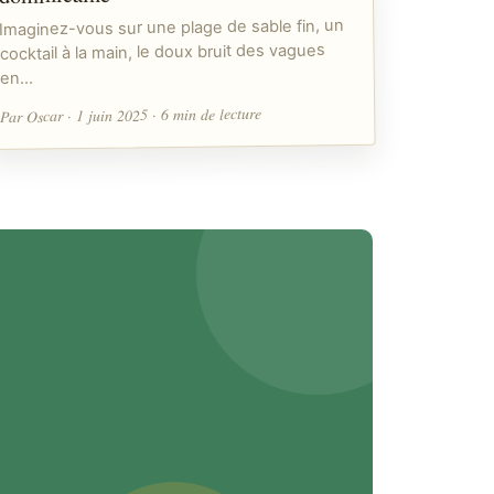
Imaginez-vous sur une plage de sable fin, un
cocktail à la main, le doux bruit des vagues
en…
Par Oscar · 1 juin 2025 · 6 min de lecture