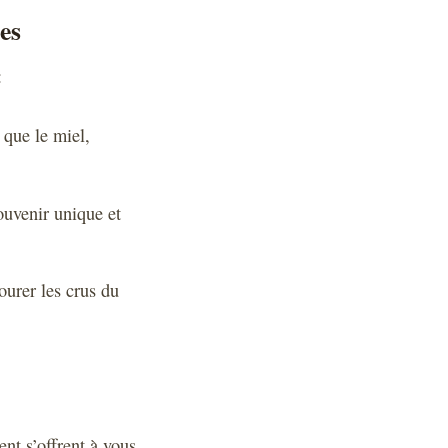
es
:
 que le miel,
souvenir unique et
ourer les crus du
nt s’offrent à vous