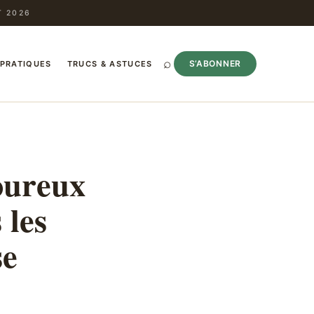
T 2026
⌕
S’ABONNER
 PRATIQUES
TRUCS & ASTUCES
oureux
 les
se