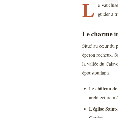
L
e Vaucluse
guider à t
Le charme in
Situé au cœur du p
éperon rocheux. Se
la vallée du Calav
époustouflants.
château de
Le
architecture m
église Saint
L’
Gordes.