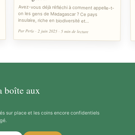
Avez-vous déjà réfléchi à comment appelle-t-
on les gens de Madagascar ? Ce pays
insulaire, riche en biodiversité et…
Par Perle · 2 juin 2025 · 5 min de lecture
a boîte aux
és sur place et les coins encore confidentiels
gé.