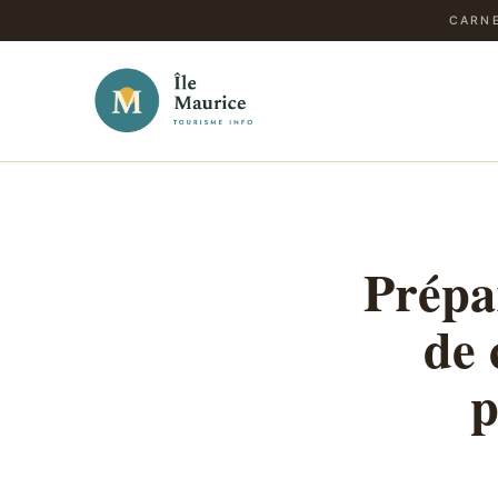
CARNE
Prépa
de 
p