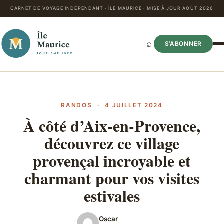
CARNET DE VOYAGE INDÉPENDANT · ÎLE MAURICE · MISE À JOUR AOÛT 2026
⌕
S’ABONNER
RANDOS
·
4 JUILLET 2024
À côté d’Aix-en-Provence,
découvrez ce village
provençal incroyable et
charmant pour vos visites
estivales
Oscar