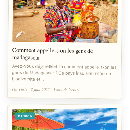
Comment appelle-t-on les gens de
madagascar
Avez-vous déjà réfléchi à comment appelle-t-on les
gens de Madagascar ? Ce pays insulaire, riche en
biodiversité et…
Par Perle · 2 juin 2025 · 5 min de lecture
RANDOS