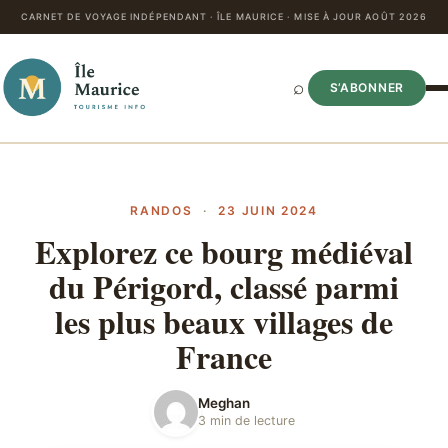
CARNET DE VOYAGE INDÉPENDANT · ÎLE MAURICE · MISE À JOUR AOÛT 2026
⌕
S’ABONNER
RANDOS
·
23 JUIN 2024
Explorez ce bourg médiéval
du Périgord, classé parmi
les plus beaux villages de
France
Meghan
3 min de lecture