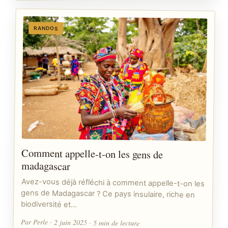
RANDOS
Comment appelle-t-on les gens de
madagascar
Avez-vous déjà réfléchi à comment appelle-t-on les
gens de Madagascar ? Ce pays insulaire, riche en
biodiversité et…
Par Perle · 2 juin 2025 · 5 min de lecture