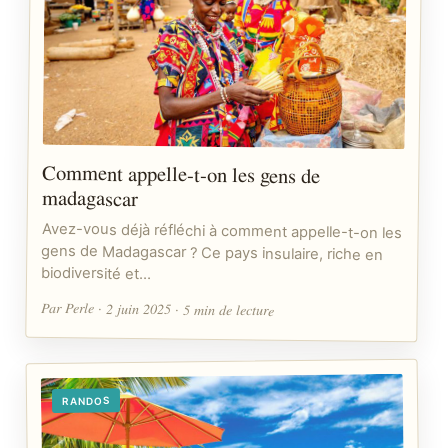
Comment appelle-t-on les gens de
madagascar
Avez-vous déjà réfléchi à comment appelle-t-on les
gens de Madagascar ? Ce pays insulaire, riche en
biodiversité et…
Par Perle · 2 juin 2025 · 5 min de lecture
RANDOS