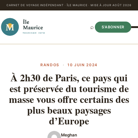
CARNET DE VOYAGE INDÉPENDANT · ÎLE MAURICE · MISE À JOUR AOÛT 2026
⌕
S’ABONNER
RANDOS
·
10 JUIN 2024
À 2h30 de Paris, ce pays qui
est préservée du tourisme de
masse vous offre certains des
plus beaux paysages
d’Europe
Meghan