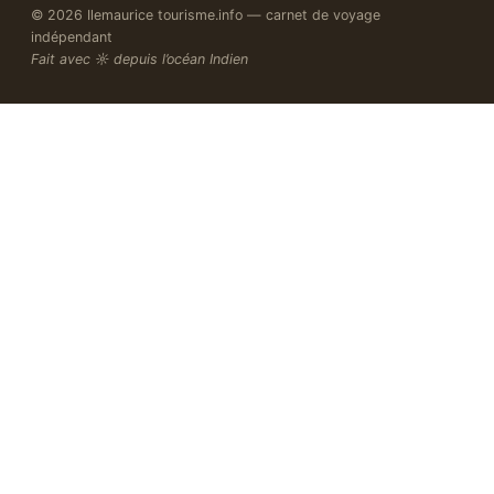
© 2026 Ilemaurice tourisme.info — carnet de voyage
indépendant
Fait avec ☼ depuis l’océan Indien