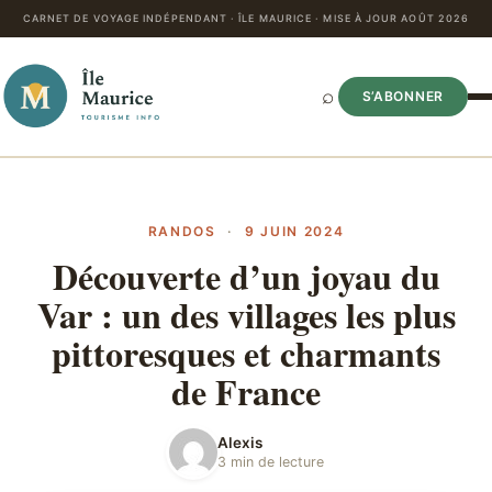
CARNET DE VOYAGE INDÉPENDANT · ÎLE MAURICE · MISE À JOUR AOÛT 2026
⌕
S’ABONNER
RANDOS
·
9 JUIN 2024
Découverte d’un joyau du
Var : un des villages les plus
pittoresques et charmants
de France
Alexis
3 min de lecture