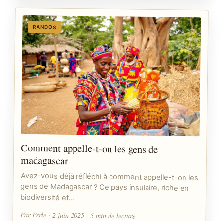
RANDOS
Comment appelle-t-on les gens de
madagascar
Avez-vous déjà réfléchi à comment appelle-t-on les
gens de Madagascar ? Ce pays insulaire, riche en
biodiversité et…
Par Perle · 2 juin 2025 · 5 min de lecture