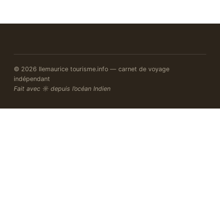
© 2026 Ilemaurice tourisme.info — carnet de voyage
indépendant
Fait avec ☼ depuis l’océan Indien