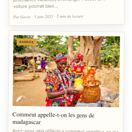
voiture pourrait bien…
Par Gavin · 3 juin 2025 · 5 min de lecture
RANDOS
Comment appelle-t-on les gens de
madagascar
Avez-vous déjà réfléchi à comment appelle-t-on les
gens de Madagascar ? Ce pays insulaire, riche en