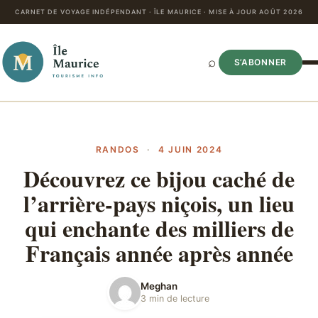
CARNET DE VOYAGE INDÉPENDANT · ÎLE MAURICE · MISE À JOUR AOÛT 2026
⌕
S’ABONNER
RANDOS
·
4 JUIN 2024
Découvrez ce bijou caché de
l’arrière-pays niçois, un lieu
qui enchante des milliers de
Français année après année
Meghan
3 min de lecture