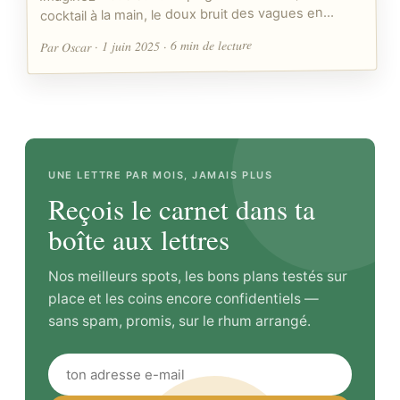
cocktail à la main, le doux bruit des vagues en…
Par Oscar · 1 juin 2025 · 6 min de lecture
UNE LETTRE PAR MOIS, JAMAIS PLUS
Reçois le carnet dans ta
boîte aux lettres
Nos meilleurs spots, les bons plans testés sur
place et les coins encore confidentiels —
sans spam, promis, sur le rhum arrangé.