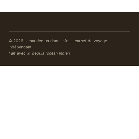
© 2026 Ilemaurice tourisme.info — carnet de voyage
indépendant
Fait avec ☼ depuis l’océan Indien