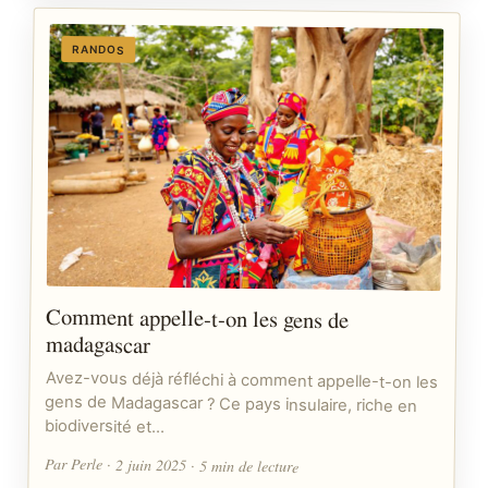
RANDOS
Comment appelle-t-on les gens de
madagascar
Avez-vous déjà réfléchi à comment appelle-t-on les
gens de Madagascar ? Ce pays insulaire, riche en
biodiversité et…
Par Perle · 2 juin 2025 · 5 min de lecture