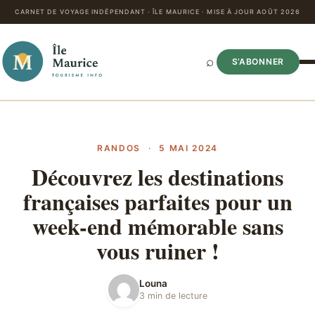
CARNET DE VOYAGE INDÉPENDANT · ÎLE MAURICE · MISE À JOUR AOÛT 2026
⌕
S’ABONNER
RANDOS
·
5 MAI 2024
Découvrez les destinations
françaises parfaites pour un
week-end mémorable sans
vous ruiner !
Louna
3 min de lecture