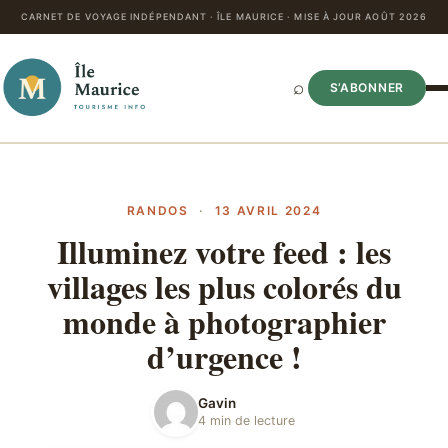
CARNET DE VOYAGE INDÉPENDANT · ÎLE MAURICE · MISE À JOUR AOÛT 2026
⌕
S’ABONNER
RANDOS
·
13 AVRIL 2024
Illuminez votre feed : les
villages les plus colorés du
monde à photographier
d’urgence !
Gavin
4 min de lecture