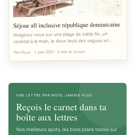
Séjour all inclusive république dominicaine
Imaginez-vous sur une plage de sable fin, un
cocktail à la main, le doux bruit des vagues en…
Par Oscar · 1 juin 2025 · 6 min de lecture
UNE LETTRE PAR MOIS, JAMAIS PLUS
Reçois le carnet dans ta
boîte aux lettres
Nos meilleurs spots, les bons plans testés sur