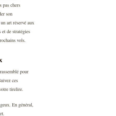
s pas chers
der son
 un art réservé aux
 et de stratégies
rochains vols.
x
 rassemblé pour
Suivez ces
tre tirelire.
ageux. En général,
rt.