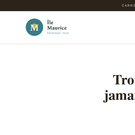
CARNE
Tro
jamai