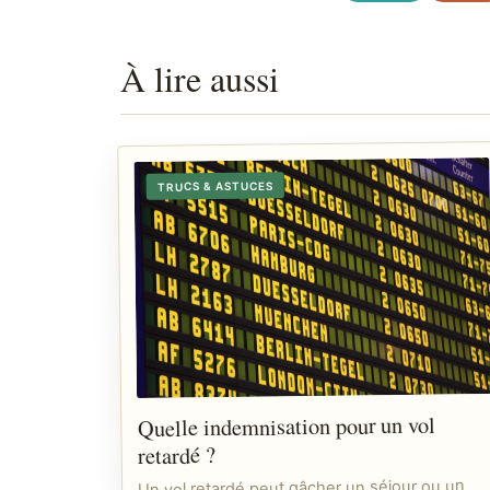
À lire aussi
TRUCS & ASTUCES
Quelle indemnisation pour un vol
retardé ?
Un vol retardé peut gâcher un séjour ou un