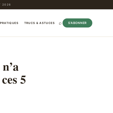
T 2026
⌕
S’ABONNER
 PRATIQUES
TRUCS & ASTUCES
 n’a
 ces 5