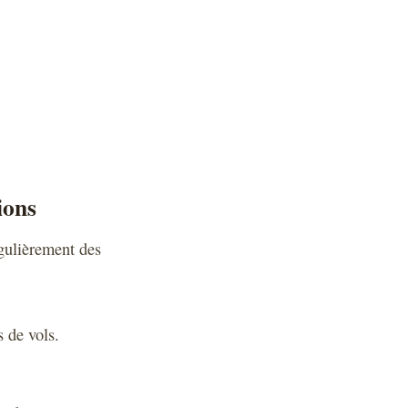
ions
égulièrement des
 de vols.