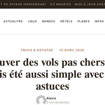
T DE VOYAGE INDÉPENDANT · ÎLE MAURICE · MISE À JOUR AOÛ
ACTUALITÉS
LIEUX
RANDOS
HÔTELS
PLAGES
INFOS
TRUCS & ASTUCES
·
10 AVRIL 2024
uver des vols pas chers
s été aussi simple avec
astuces
Alexis
3 min de lecture