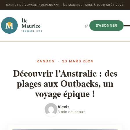
CARNET DE VOYAGE INDÉPENDANT · ÎLE MAURICE · MISE À JOUR AOÛT 2026
⌕
S’ABONNER
RANDOS
·
23 MARS 2024
Découvrir l’Australie : des
plages aux Outbacks, un
voyage épique !
Alexis
3 min de lecture