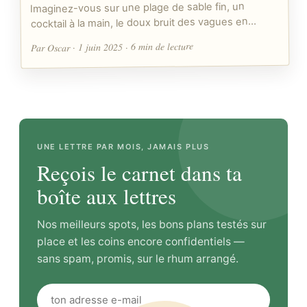
Imaginez-vous sur une plage de sable fin, un
cocktail à la main, le doux bruit des vagues en…
Par Oscar · 1 juin 2025 · 6 min de lecture
UNE LETTRE PAR MOIS, JAMAIS PLUS
Reçois le carnet dans ta
boîte aux lettres
Nos meilleurs spots, les bons plans testés sur
place et les coins encore confidentiels —
sans spam, promis, sur le rhum arrangé.