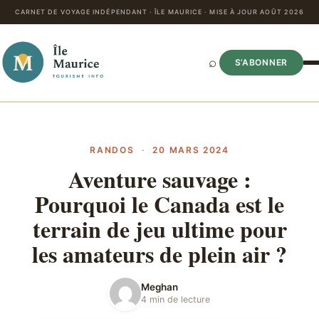
CARNET DE VOYAGE INDÉPENDANT · ÎLE MAURICE · MISE À JOUR AOÛT 2026
⌕
S’ABONNER
RANDOS
·
20 MARS 2024
Aventure sauvage :
Pourquoi le Canada est le
terrain de jeu ultime pour
les amateurs de plein air ?
Meghan
4 min de lecture