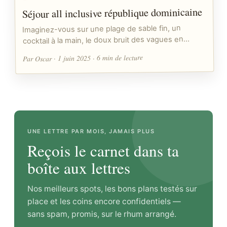
Séjour all inclusive république dominicaine
Imaginez-vous sur une plage de sable fin, un
cocktail à la main, le doux bruit des vagues en…
Par Oscar · 1 juin 2025 · 6 min de lecture
UNE LETTRE PAR MOIS, JAMAIS PLUS
Reçois le carnet dans ta
boîte aux lettres
Nos meilleurs spots, les bons plans testés sur
place et les coins encore confidentiels —
sans spam, promis, sur le rhum arrangé.