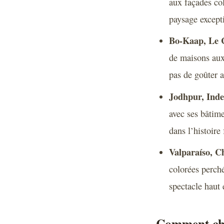
aux façades col
paysage except
Bo-Kaap, Le C
de maisons aux
pas de goûter a
Jodhpur, Inde
avec ses bâtime
dans l’histoire 
Valparaíso, Ch
colorées perché
spectacle haut 
Comment choi