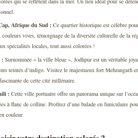
orées qui se reflètent dans la mer. Un lieu idéal pour se détend
ionnel.
ap, Afrique du Sud :
Ce quartier historique est célèbre pou
 couleurs vives, témoignage de la diversité culturelle de la 
ux spécialités locales, tout aussi colorées !
 :
Surnommée « la ville bleue », Jodhpur est un véritable joya
nts teintés d’indigo. Visitez le majestueux fort Mehrangarh e
fascinante de cette cité millénaire.
ili :
Cette ville portuaire offre un panorama unique sur l’océ
es à flanc de colline. Profitez d’une balade en funiculaire po
en couleur.
sir votre destination colorée ?