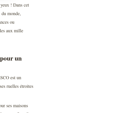
 yeux ! Dans cet
es du monde,
ances ou
les aux mille
 pour un
ESCO est un
es ruelles étroites
pour ses maisons