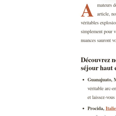
A
mateurs d
article, 
véritables explosi
simplement pour vo
nuances sauront vo
Découvrez no
séjour haut 
Guanajuato, 
véritable arc-e
et laissez-vou
Procida,
Italie