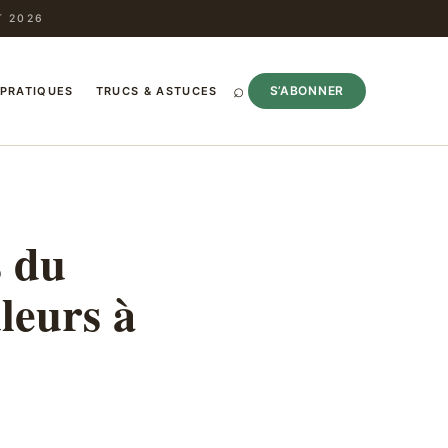
T 2026
⌕
S’ABONNER
 PRATIQUES
TRUCS & ASTUCES
s du
leurs à