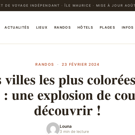
T DE VOYAGE INDÉPENDANT · ÎLE MAURICE · MISE À JOUR AOÛ
ACTUALITÉS
LIEUX
RANDOS
HÔTELS
PLAGES
INFOS
RANDOS
·
23 FÉVRIER 2024
 villes les plus colorée
: une explosion de cou
découvrir !
Louna
3 min de lecture