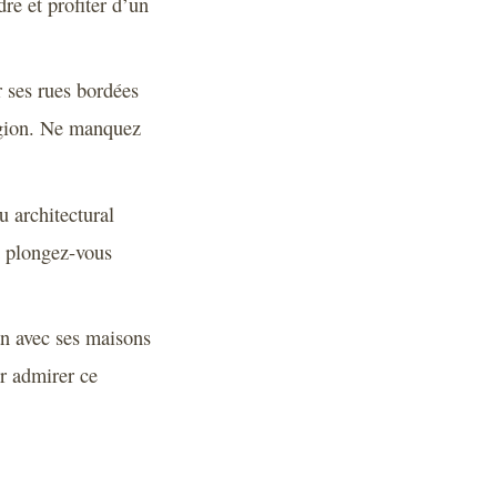
re et profiter d’un
r ses rues bordées
région. Ne manquez
u architectural
t plongez-vous
an avec ses maisons
ur admirer ce