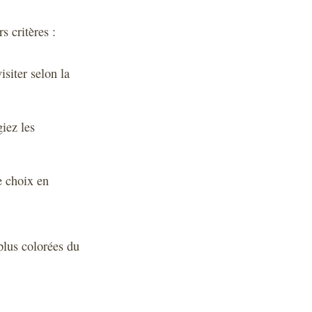
s critères :
isiter selon la
giez les
e choix en
 plus colorées du