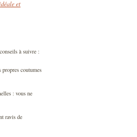
idéale et
onseils à suivre :
es propres coutumes
elles : vous ne
nt ravis de