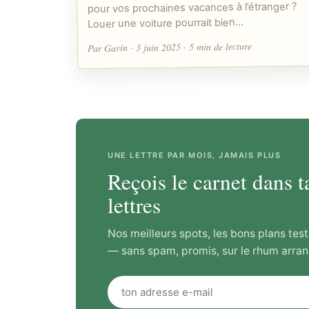
pour vos prochaines vacances à l’étranger ?
Louer une voiture pourrait bien…
Par Gavin · 3 juin 2025 · 5 min de lecture
UNE LETTRE PAR MOIS, JAMAIS PLUS
Reçois le carnet dans t
lettres
Nos meilleurs spots, les bons plans test
— sans spam, promis, sur le rhum arran