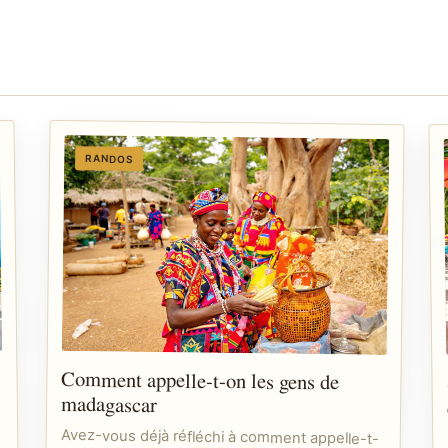
RANDOS
Comment appelle-t-on les gens de
madagascar
Avez-vous déjà réfléchi à comment appelle-t-
on les gens de Madagascar ? Ce pays