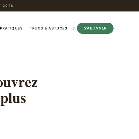
T 2026
⌕
S’ABONNER
 PRATIQUES
TRUCS & ASTUCES
couvrez
 plus