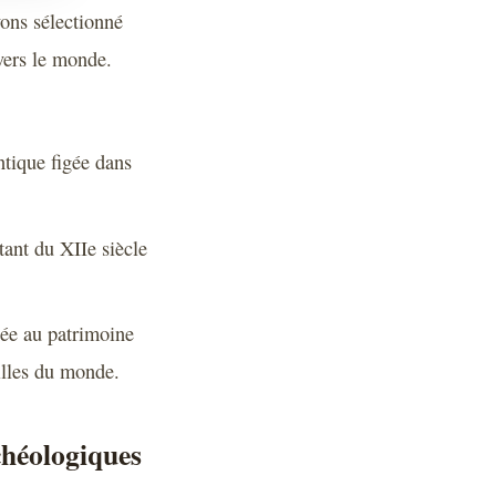
vons sélectionné
vers le monde.
ntique figée dans
ant du XIIe siècle
sée au patrimoine
lles du monde.
chéologiques