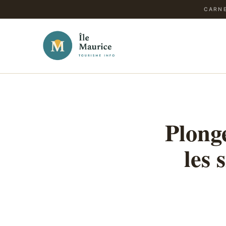
CARNE
Plonge
les 