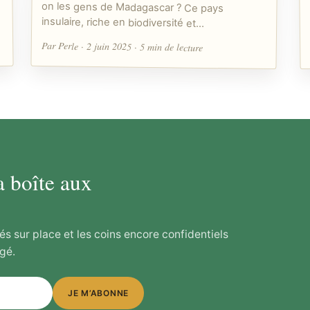
insulaire, riche en biodiversité et…
Par Perle · 2 juin 2025 · 5 min de lecture
a boîte aux
és sur place et les coins encore confidentiels
gé.
JE M’ABONNE