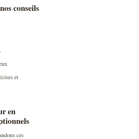
nos conseils
.
eux.
écises et
ur en
ptionnels
andons ces