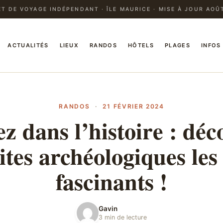
T DE VOYAGE INDÉPENDANT · ÎLE MAURICE · MISE À JOUR AOÛ
ACTUALITÉS
LIEUX
RANDOS
HÔTELS
PLAGES
INFOS
RANDOS
·
21 FÉVRIER 2024
z dans l’histoire : dé
sites archéologiques les
fascinants !
Gavin
3 min de lecture