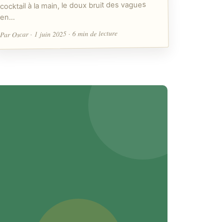
cocktail à la main, le doux bruit des vagues
en…
Par Oscar · 1 juin 2025 · 6 min de lecture