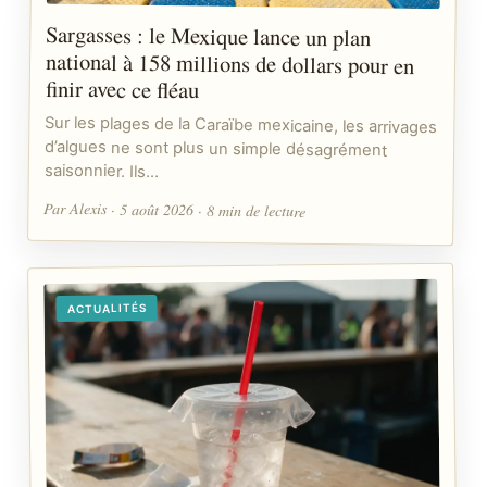
Sargasses : le Mexique lance un plan
national à 158 millions de dollars pour en
finir avec ce fléau
Sur les plages de la Caraïbe mexicaine, les arrivages
d’algues ne sont plus un simple désagrément
saisonnier. Ils…
Par Alexis · 5 août 2026 · 8 min de lecture
ACTUALITÉS