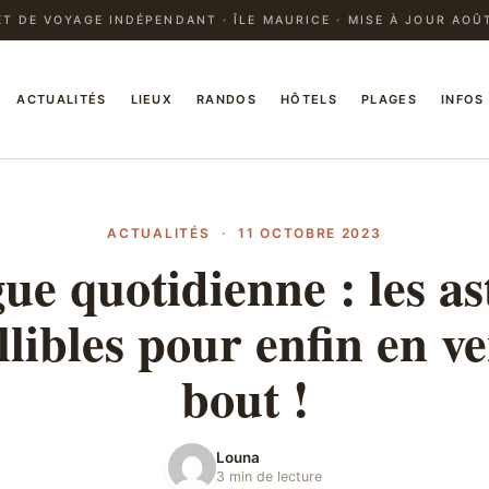
T DE VOYAGE INDÉPENDANT · ÎLE MAURICE · MISE À JOUR AOÛ
ACTUALITÉS
LIEUX
RANDOS
HÔTELS
PLAGES
INFOS
ACTUALITÉS
·
11 OCTOBRE 2023
gue quotidienne : les as
illibles pour enfin en ve
bout !
Louna
3 min de lecture