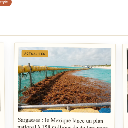
style
ACTUALITÉS
Sargasses : le Mexique lance un plan
national à 158 millions de dollars pour