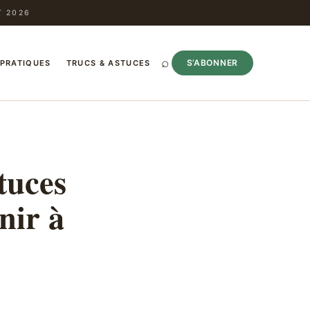
T 2026
⌕
S’ABONNER
 PRATIQUES
TRUCS & ASTUCES
tuces
nir à