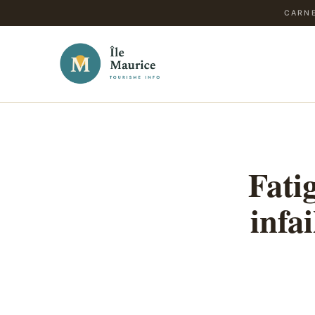
CARNE
Fati
infa