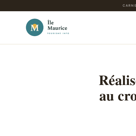
CARNE
Réalis
au cr