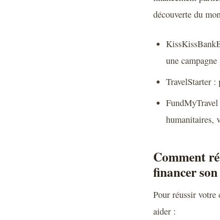
découverte du mond
KissKissBankBa
une campagne p
TravelStarter :
FundMyTravel :
humanitaires, v
Comment réu
financer son
Pour réussir votre
aider :