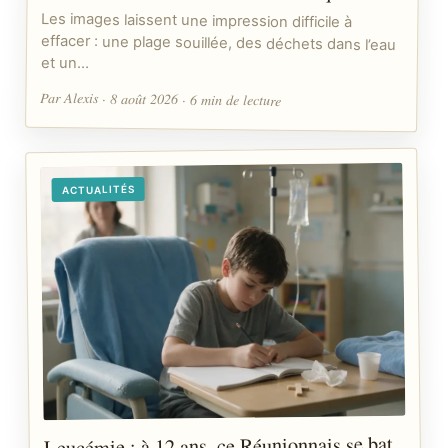
Les images laissent une impression difficile à
effacer : une plage souillée, des déchets dans l’eau
et un…
Par Alexis · 8 août 2026 · 6 min de lecture
ACTUALITÉS
Leucémie : à 12 ans, ce Réunionnais se bat