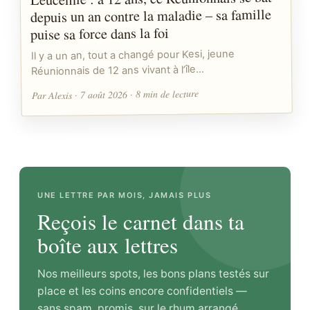
depuis un an contre la maladie – sa famille
puise sa force dans la foi
Il y a un an, tout a changé pour Kesi, jeune
Réunionnais de 12 ans vivant à l’île…
Par Alexis · 7 août 2026 · 8 min de lecture
UNE LETTRE PAR MOIS, JAMAIS PLUS
Reçois le carnet dans ta
boîte aux lettres
Nos meilleurs spots, les bons plans testés sur
place et les coins encore confidentiels —
sans spam, promis, sur le rhum arrangé.