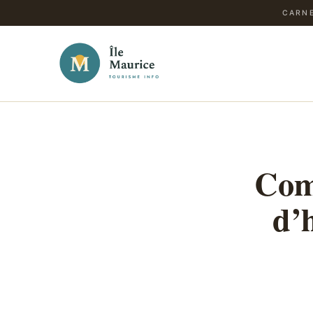
CARNE
Com
d’h