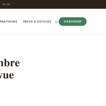
T 2026
⌕
S’ABONNER
 PRATIQUES
TRUCS & ASTUCES
mbre
 vue