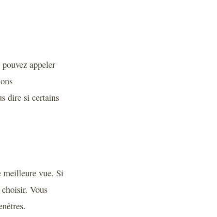
s pouvez appeler
ions
s dire si certains
e meilleure vue. Si
 choisir. Vous
enêtres.