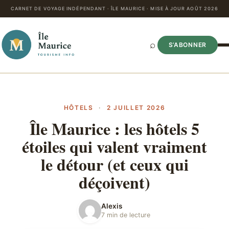
CARNET DE VOYAGE INDÉPENDANT · ÎLE MAURICE · MISE À JOUR AOÛT 2026
⌕
S’ABONNER
HÔTELS
·
2 JUILLET 2026
Île Maurice : les hôtels 5
étoiles qui valent vraiment
le détour (et ceux qui
déçoivent)
Alexis
7 min de lecture