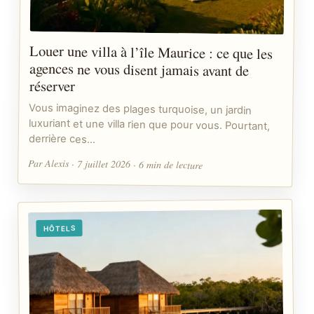
Louer une villa à l’île Maurice : ce que les
agences ne vous disent jamais avant de
réserver
Vous imaginez des plages turquoise, un jardin
luxuriant et une villa rien que pour vous. Pourtant,
derrière ces…
Par Alexis · 7 juillet 2026 · 6 min de lecture
HÔTELS