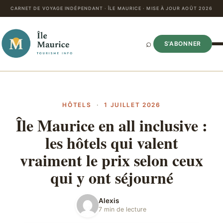
CARNET DE VOYAGE INDÉPENDANT · ÎLE MAURICE · MISE À JOUR AOÛT 2026
⌕
S’ABONNER
HÔTELS
·
1 JUILLET 2026
Île Maurice en all inclusive :
les hôtels qui valent
vraiment le prix selon ceux
qui y ont séjourné
Alexis
7 min de lecture