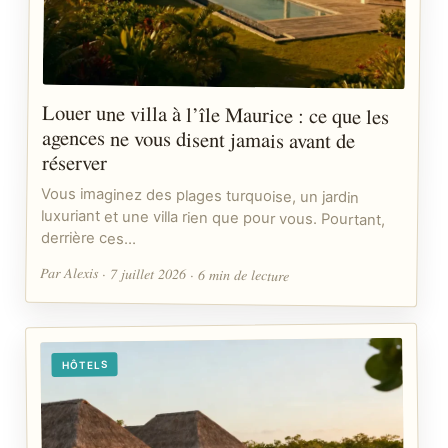
Louer une villa à l’île Maurice : ce que les
agences ne vous disent jamais avant de
réserver
Vous imaginez des plages turquoise, un jardin
luxuriant et une villa rien que pour vous. Pourtant,
derrière ces…
Par Alexis · 7 juillet 2026 · 6 min de lecture
HÔTELS