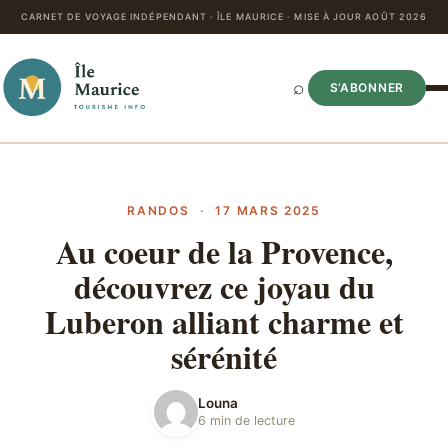
CARNET DE VOYAGE INDÉPENDANT · ÎLE MAURICE · MISE À JOUR AOÛT 2026
⌕
S’ABONNER
RANDOS
·
17 MARS 2025
Au coeur de la Provence,
découvrez ce joyau du
Luberon alliant charme et
sérénité
Louna
6 min de lecture