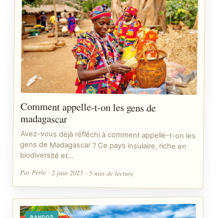
Comment appelle-t-on les gens de
madagascar
Avez-vous déjà réfléchi à comment appelle-t-on les
gens de Madagascar ? Ce pays insulaire, riche en
biodiversité et…
Par Perle · 2 juin 2025 · 5 min de lecture
RANDOS