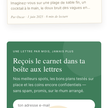
Imaginez-vous sur une plage de sable fin, un
cocktail à la main, le doux bruit des vagues en…
Par Oscar · 1 juin 2025 · 6 min de lecture
UNE LETTRE PAR MOIS, JAMAIS PLUS
Reçois le carnet dans ta
boîte aux lettres
Nos meilleurs spots, les bons plans testés sur
place et les coins encore confidentiels —
sans spam, promis, sur le rhum arrangé.