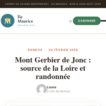
CARNET DE VOYAGE INDÉPENDANT · ÎLE MAURICE · MISE À JOUR AOÛT 2026
⌕
S’ABONNER
RANDOS
·
24 FÉVRIER 2025
Mont Gerbier de Jonc :
source de la Loire et
randonnée
Louna
5 min de lecture