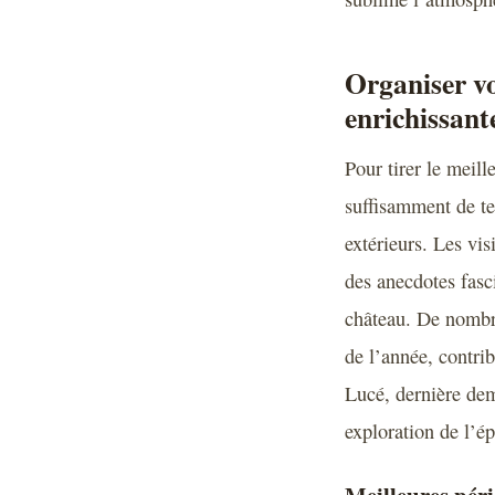
Organiser vo
enrichissant
Pour tirer le meill
suffisamment de te
extérieurs. Les vis
des anecdotes fasc
château. De nombre
de l’année, contri
Lucé, dernière de
exploration de l’é
Meilleures pér