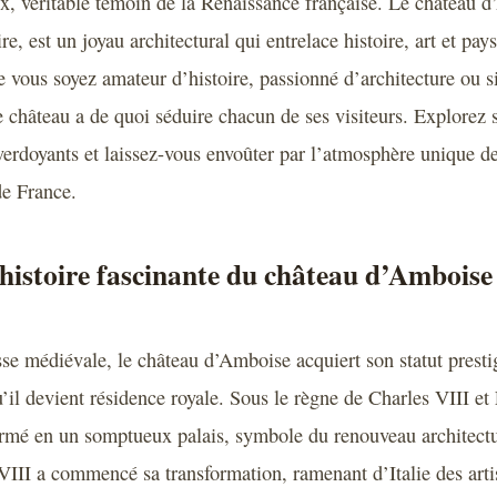
x, véritable témoin de la Renaissance française. Le château 
e, est un joyau architectural qui entrelace histoire, art et pay
e vous soyez amateur d’histoire, passionné d’architecture ou 
e château a de quoi séduire chacun de ses visiteurs. Explorez
 verdoyants et laissez-vous envoûter par l’atmosphère unique de
de France.
histoire fascinante du château d’Amboise 
sse médiévale, le château d’Amboise acquiert son statut presti
il devient résidence royale. Sous le règne de Charles VIII et 
ormé en un somptueux palais, symbole du renouveau architectur
VIII a commencé sa transformation, ramenant d’Italie des artis