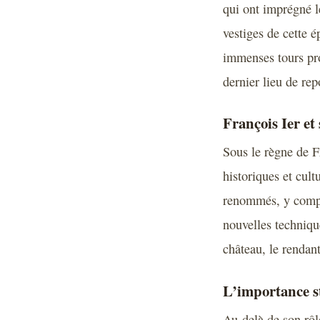
qui ont imprégné l
vestiges de cette é
immenses tours pro
dernier lieu de re
François Ier et
Sous le règne de F
historiques et cult
renommés, y compr
nouvelles techniqu
château, le rendan
L’importance st
Au-delà de son rôl