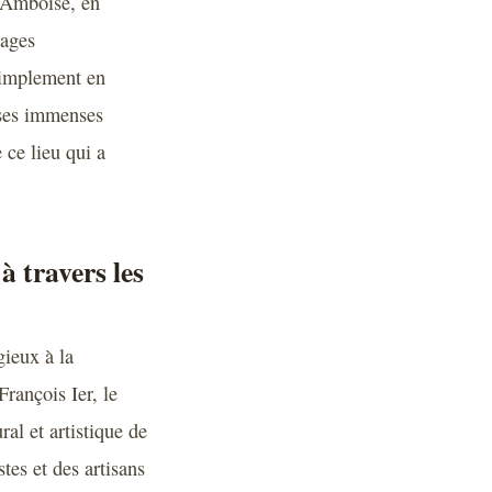
d’Amboise, en
sages
simplement en
 ses immenses
 ce lieu qui a
à travers les
gieux à la
François Ier, le
al et artistique de
tes et des artisans