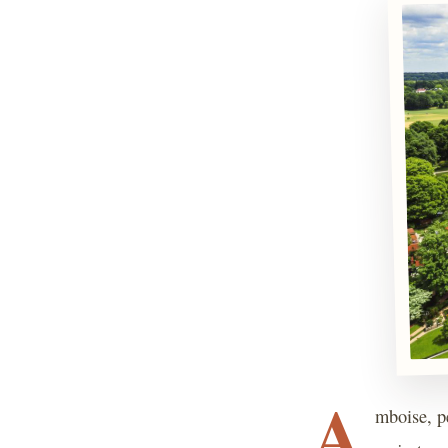
A
mboise, pe