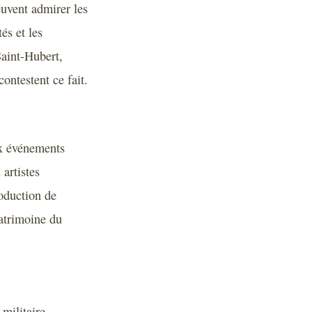
euvent admirer les
és et les
Saint-Hubert,
ontestent ce fait.
ux événements
 artistes
oduction de
patrimoine du
 militaire