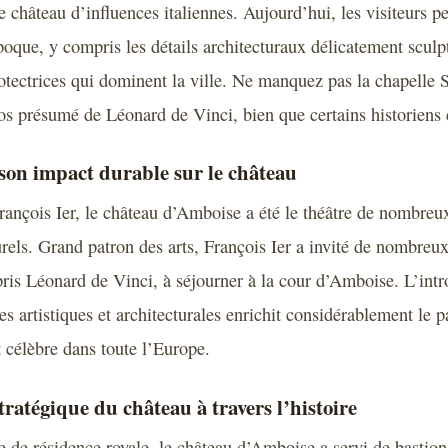
e château d’influences italiennes. Aujourd’hui, les visiteurs p
poque, y compris les détails architecturaux délicatement sculpt
tectrices qui dominent la ville. Ne manquez pas la chapelle 
pos présumé de Léonard de Vinci, bien que certains historiens c
 son impact durable sur le château
rançois Ier, le château d’Amboise a été le théâtre de nombre
urels. Grand patron des arts, François Ier a invité de nombreux
is Léonard de Vinci, à séjourner à la cour d’Amboise. L’intr
es artistiques et architecturales enrichit considérablement le 
t célèbre dans toute l’Europe.
ratégique du château à travers l’histoire
e de résidence royale, le château d’Amboise a servi de bastion