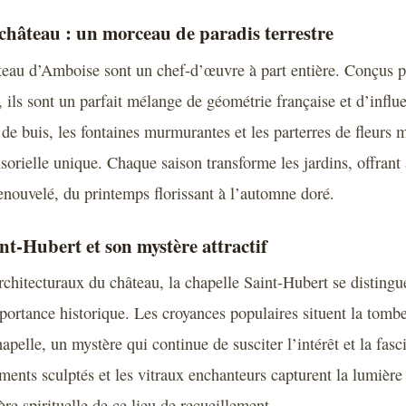
château : un morceau de paradis terrestre
teau d’Amboise sont un chef-d’œuvre à part entière. Conçus po
 ils sont un parfait mélange de géométrie française et d’influe
de buis, les fontaines murmurantes et les parterres de fleurs m
sorielle unique. Chaque saison transforme les jardins, offrant 
renouvelé, du printemps florissant à l’automne doré.
nt-Hubert et son mystère attractif
architecturaux du château, la chapelle Saint-Hubert se distingu
portance historique. Les croyances populaires situent la tom
apelle, un mystère qui continue de susciter l’intérêt et la fasc
ements sculptés et les vitraux enchanteurs capturent la lumièr
re spirituelle de ce lieu de recueillement.