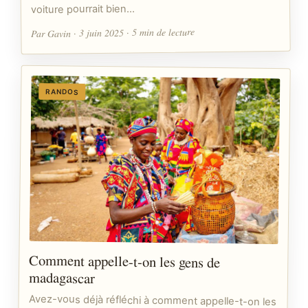
voiture pourrait bien…
Par Gavin · 3 juin 2025 · 5 min de lecture
RANDOS
Comment appelle-t-on les gens de
madagascar
Avez-vous déjà réfléchi à comment appelle-t-on les
gens de Madagascar ? Ce pays insulaire, riche en