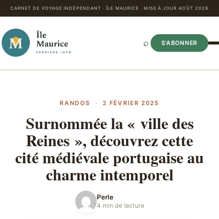
CARNET DE VOYAGE INDÉPENDANT · ÎLE MAURICE · MISE À JOUR AOÛT 2026
⌕
S’ABONNER
RANDOS
·
2 FÉVRIER 2025
Surnommée la « ville des
Reines », découvrez cette
cité médiévale portugaise au
charme intemporel
Perle
4 min de lecture