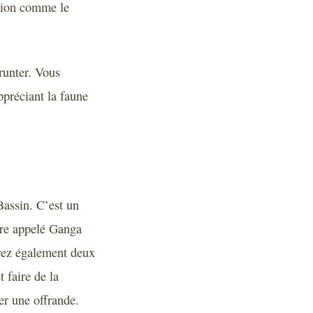
ition comme le
runter. Vous
ppréciant la faune
Bassin. C’est un
ore appelé Ganga
rrez également deux
 faire de la
er une offrande.