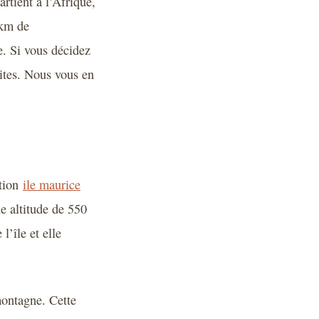
rtient à l’Afrique,
 km de
e. Si vous décidez
ites. Nous vous en
stion
ile maurice
e altitude de 550
’île et elle
montagne. Cette