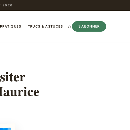
T 2026
⌕
S’ABONNER
 PRATIQUES
TRUCS & ASTUCES
siter
Maurice