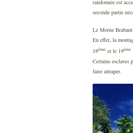
randonnée est acce
seconde partie néce
Le Morne Brabant e
En effet, la montag
ème
ème
18
et le 19
Certains esclaves p
faire attraper.