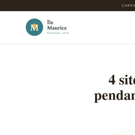
CARNE
4 si
pendan