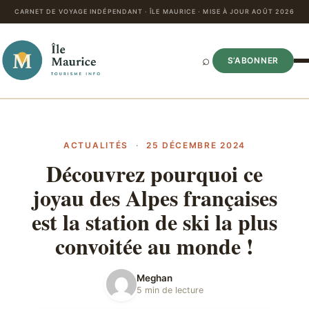
CARNET DE VOYAGE INDÉPENDANT · ÎLE MAURICE · MISE À JOUR AOÛT 2026
⌕
S’ABONNER
ACTUALITÉS
·
25 DÉCEMBRE 2024
Découvrez pourquoi ce
joyau des Alpes françaises
est la station de ski la plus
convoitée au monde !
Meghan
5 min de lecture