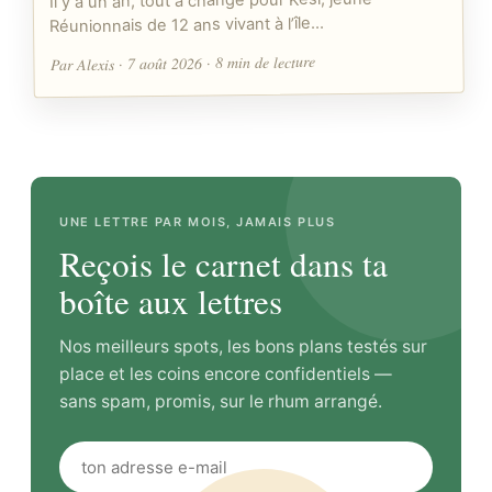
Il y a un an, tout a changé pour Kesi, jeune
Réunionnais de 12 ans vivant à l’île…
Par Alexis · 7 août 2026 · 8 min de lecture
UNE LETTRE PAR MOIS, JAMAIS PLUS
Reçois le carnet dans ta
boîte aux lettres
Nos meilleurs spots, les bons plans testés sur
place et les coins encore confidentiels —
sans spam, promis, sur le rhum arrangé.