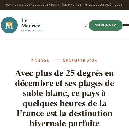
CARNET DE VOYAGE INDÉPENDANT · ÎLE MAURICE · MISE À JOUR AOÛT 2026
⌕
S’ABONNER
RANDOS
·
11 DÉCEMBRE 2024
Avec plus de 25 degrés en
décembre et ses plages de
sable blanc, ce pays à
quelques heures de la
France est la destination
hivernale parfaite