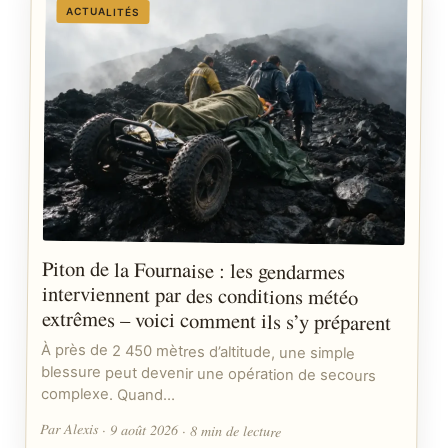
ACTUALITÉS
Piton de la Fournaise : les gendarmes
interviennent par des conditions météo
extrêmes – voici comment ils s’y préparent
À près de 2 450 mètres d’altitude, une simple
blessure peut devenir une opération de secours
complexe. Quand…
Par Alexis · 9 août 2026 · 8 min de lecture