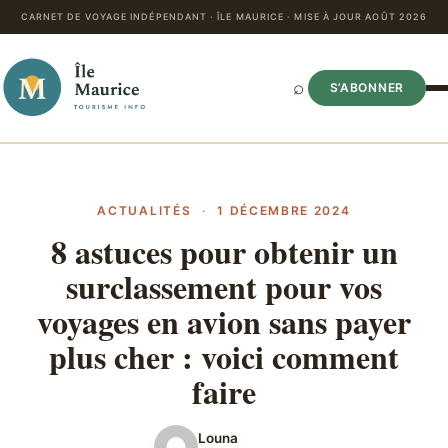
CARNET DE VOYAGE INDÉPENDANT · ÎLE MAURICE · MISE À JOUR AOÛT 2026
⌕
S’ABONNER
ACTUALITÉS
·
1 DÉCEMBRE 2024
8 astuces pour obtenir un
surclassement pour vos
voyages en avion sans payer
plus cher : voici comment
faire
Louna