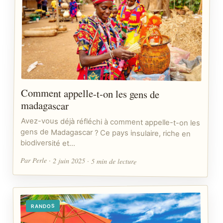
Comment appelle-t-on les gens de
madagascar
Avez-vous déjà réfléchi à comment appelle-t-on les
gens de Madagascar ? Ce pays insulaire, riche en
biodiversité et…
Par Perle · 2 juin 2025 · 5 min de lecture
RANDOS