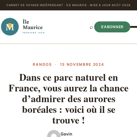
CARNET DE VOYAGE INDÉPENDANT · ÎLE MAURICE · MISE À JOUR AOÛT 2026
⌕
S’ABONNER
RANDOS
·
15 NOVEMBRE 2024
Dans ce parc naturel en
France, vous aurez la chance
d’admirer des aurores
boréales : voici où il se
trouve !
Gavin