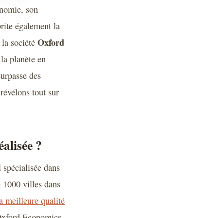
onomie, son
brite également la
Oxford
 la société
 la planète en
 surpasse des
révélons tout sur
éalisée ?
l spécialisée dans
 1000 villes dans
 la meilleure qualité
 Oxford Economics