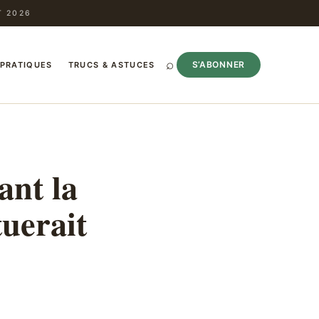
T 2026
⌕
S’ABONNER
 PRATIQUES
TRUCS & ASTUCES
ant la
tuerait