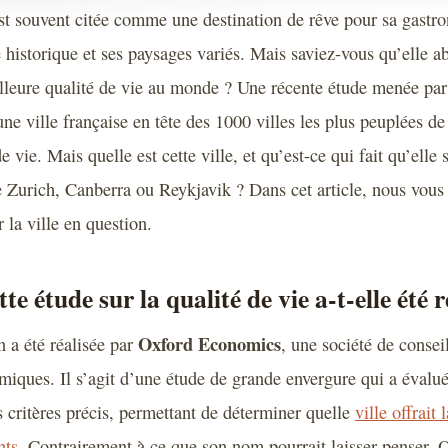
st souvent citée comme une destination de rêve pour sa gastr
 historique et ses paysages variés. Mais saviez-vous qu’elle a
eilleure qualité de vie au monde ? Une récente étude menée par
ne ville française en tête des 1000 villes les plus peuplées de
e vie. Mais quelle est cette ville, et qu’est-ce qui fait qu’elle
urich, Canberra ou Reykjavik ? Dans cet article, nous vous 
r la ville en question.
 étude sur la qualité de vie a-t-elle été r
Oxford Economics
n a été réalisée par
, une société de consei
miques. Il s’agit d’une étude de grande envergure qui a évalué
 critères précis, permettant de déterminer quelle
ville offrait
nts
. Contrairement à ce que son nom pourrait laisser penser,