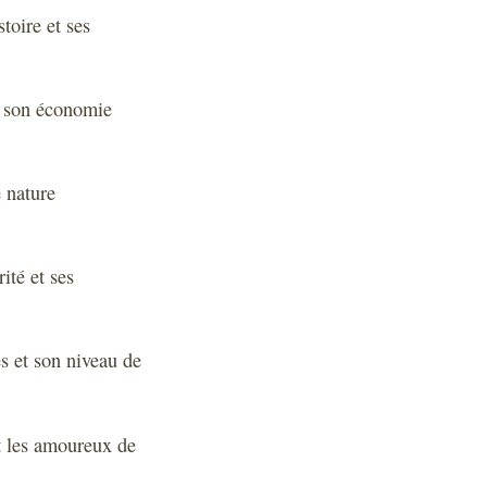
stoire et ses
r son économie
e nature
ité et ses
es et son niveau de
t les amoureux de