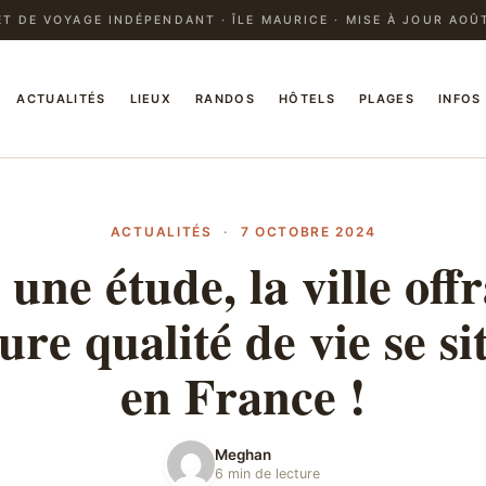
T DE VOYAGE INDÉPENDANT · ÎLE MAURICE · MISE À JOUR AOÛ
ACTUALITÉS
LIEUX
RANDOS
HÔTELS
PLAGES
INFOS
ACTUALITÉS
·
7 OCTOBRE 2024
 une étude, la ville offr
ure qualité de vie se si
en France !
Meghan
6 min de lecture