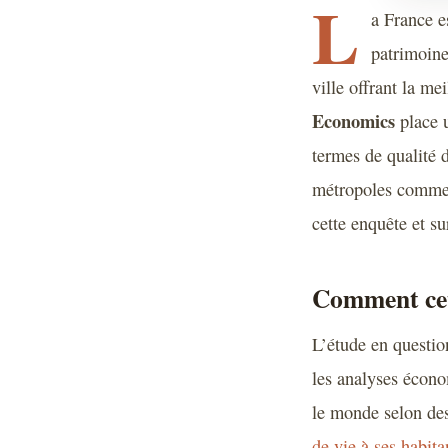
L
a France e
patrimoine
ville offrant la m
Economics
place u
termes de qualité d
métropoles comme Z
cette enquête et su
Comment cette
L’étude en questio
les analyses écono
le monde selon des
de vie à ses habita