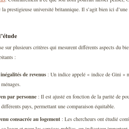
 la prestigieuse université britannique. Il s’agit bien ici d’une
l’étude
e sur plusieurs critères qui mesurent différents aspects du bie
bitants :
inégalités de revenus
: Un indice appelé « indice de Gini » m
s ménages.
en par personne
: Il est ajusté en fonction de la parité de po
 différents pays, permettant une comparaison équitable.
venu consacrée au logement
: Les chercheurs ont étudié com
se loger et pour les services publics, un indicateur important 