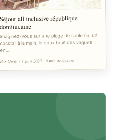
Séjour all inclusive république
dominicaine
Imaginez-vous sur une plage de sable fin, un
cocktail à la main, le doux bruit des vagues
en…
Par Oscar · 1 juin 2025 · 6 min de lecture