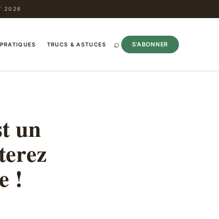
T 2026
⌕
S’ABONNER
 PRATIQUES
TRUCS & ASTUCES
st un
terez
e !