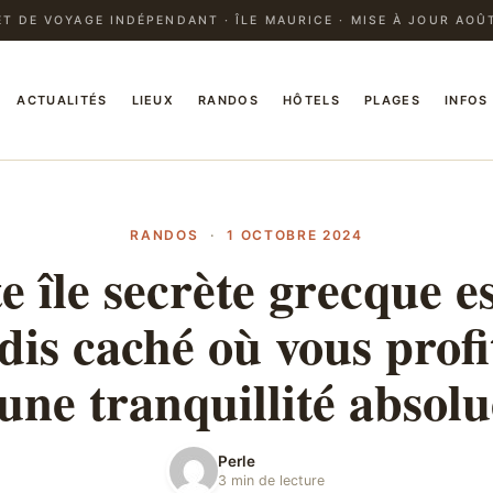
T DE VOYAGE INDÉPENDANT · ÎLE MAURICE · MISE À JOUR AOÛ
ACTUALITÉS
LIEUX
RANDOS
HÔTELS
PLAGES
INFOS
RANDOS
·
1 OCTOBRE 2024
e île secrète grecque e
dis caché où vous profi
une tranquillité absolu
Perle
3 min de lecture