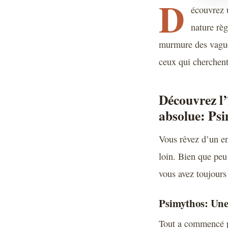
D
écouvrez u
nature règ
murmure des vagues
ceux qui cherchen
Découvrez l’
absolue: Ps
Vous rêvez d’un en
loin. Bien que pe
vous avez toujours
Psimythos: Une 
Tout a commencé p