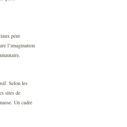
ciaux peut
uré l’imagination
munautaire.
sif. Selon les
es sites de
e masse. Un cadre