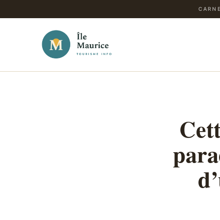
CARNE
Cett
para
d’