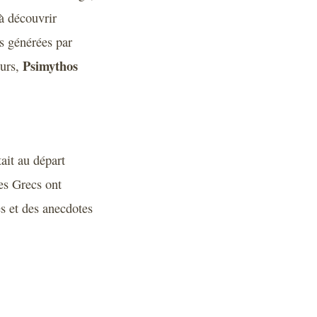
à découvrir
os générées par
Psimythos
ours,
ait au départ
es Grecs ont
es et des anecdotes