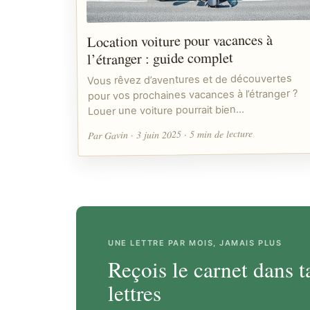
Location voiture pour vacances à
l’étranger : guide complet
Vous rêvez d’aventures et de découvertes
pour vos prochaines vacances à l’étranger ?
Louer une voiture pourrait bien…
Par Gavin · 3 juin 2025 · 5 min de lecture
UNE LETTRE PAR MOIS, JAMAIS PLUS
Reçois le carnet dans t
lettres