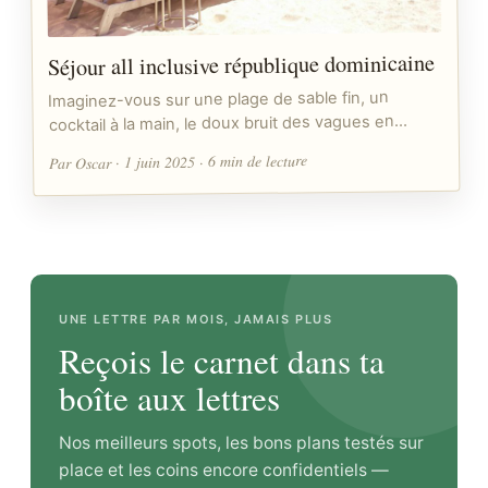
Séjour all inclusive république dominicaine
Imaginez-vous sur une plage de sable fin, un
cocktail à la main, le doux bruit des vagues en…
Par Oscar · 1 juin 2025 · 6 min de lecture
UNE LETTRE PAR MOIS, JAMAIS PLUS
Reçois le carnet dans ta
boîte aux lettres
Nos meilleurs spots, les bons plans testés sur
place et les coins encore confidentiels —