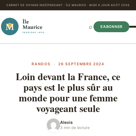
CARNET DE VOYAGE INDÉPENDANT · ÎLE MAURICE · MISE À JOUR AOÛT 2026
⌕
S’ABONNER
RANDOS
·
26 SEPTEMBRE 2024
Loin devant la France, ce
pays est le plus sûr au
monde pour une femme
voyageant seule
Alexis
3 min de lecture