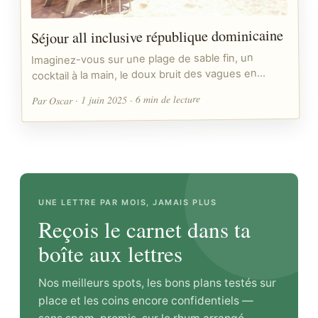
Séjour all inclusive république dominicaine
Imaginez-vous sur une plage de sable fin, un
cocktail à la main, le doux bruit des vagues en…
Par Oscar · 1 juin 2025 · 6 min de lecture
UNE LETTRE PAR MOIS, JAMAIS PLUS
Reçois le carnet dans ta
boîte aux lettres
Nos meilleurs spots, les bons plans testés sur
place et les coins encore confidentiels —