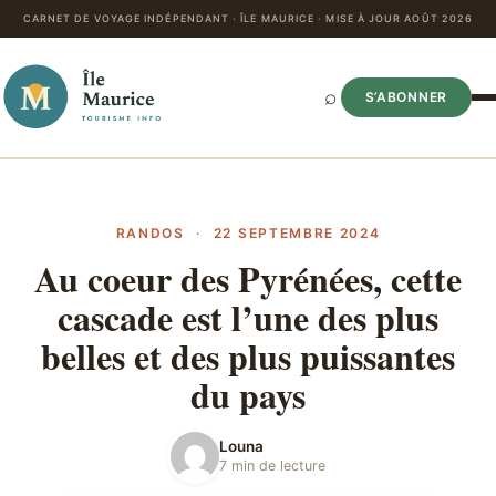
CARNET DE VOYAGE INDÉPENDANT · ÎLE MAURICE · MISE À JOUR AOÛT 2026
⌕
S’ABONNER
RANDOS
·
22 SEPTEMBRE 2024
Au coeur des Pyrénées, cette
cascade est l’une des plus
belles et des plus puissantes
du pays
Louna
7 min de lecture