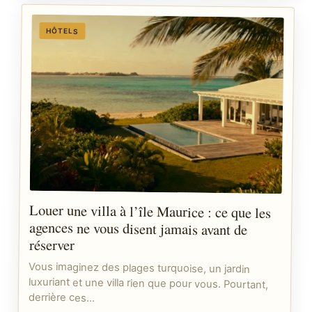
HÔTELS
Louer une villa à l’île Maurice : ce que les
agences ne vous disent jamais avant de
réserver
Vous imaginez des plages turquoise, un jardin
luxuriant et une villa rien que pour vous. Pourtant,
derrière ces…