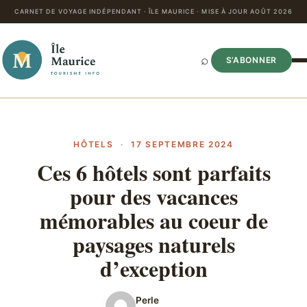
CARNET DE VOYAGE INDÉPENDANT · ÎLE MAURICE · MISE À JOUR AOÛT 2026
⌕
S’ABONNER
HÔTELS
·
17 SEPTEMBRE 2024
Ces 6 hôtels sont parfaits
pour des vacances
mémorables au coeur de
paysages naturels
d’exception
Perle