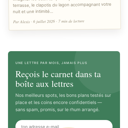
terrasse, le clapotis du lagon accompagnant votre
nuit et une intimité…
Par Alexis · 6 juillet 2026 · 7 min de lecture
UNE LETTRE PAR MOIS, JAMAIS PLUS
Reçois le carnet dans ta
boîte aux lettres
Nos meilleurs spots, les bons plans testés sur
place et les coins encore confidentiels —
sans spam, promis, sur le rhum arrangé.