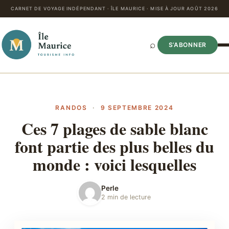
CARNET DE VOYAGE INDÉPENDANT · ÎLE MAURICE · MISE À JOUR AOÛT 2026
⌕
S’ABONNER
RANDOS
·
9 SEPTEMBRE 2024
Ces 7 plages de sable blanc
font partie des plus belles du
monde : voici lesquelles
Perle
2 min de lecture