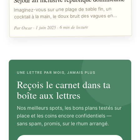
Imaginez-vous sur une plage de sable fin, un
cocktail à la main, le doux bruit des vagues en…
Par Oscar · 1 juin 2025 · 6 min de lecture
UNE LETTRE PAR MOIS, JAMAIS PLUS
Reçois le carnet dans ta
boîte aux lettres
Nos meilleurs spots, les bons plans testés sur
place et les coins encore confidentiels —
sans spam, promis, sur le rhum arrangé.