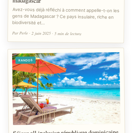
madagascar
Avez-vous déjà réfléchi à comment appelle-t-on les
gens de Madagascar ? Ce pays insulaire, riche en
biodiversité et…
Par Perle · 2 juin 2025 · 5 min de lecture
RANDOS
Séjour all inclusive république dominicaine