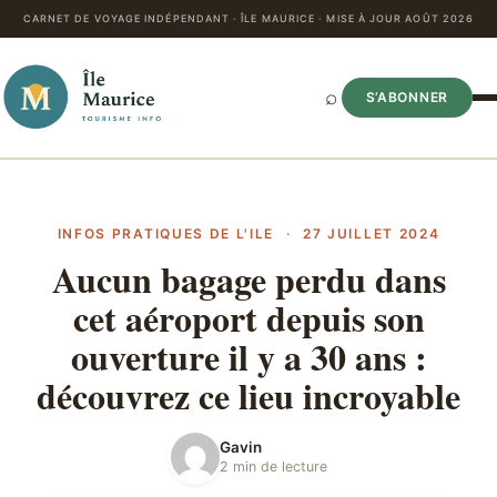
CARNET DE VOYAGE INDÉPENDANT · ÎLE MAURICE · MISE À JOUR AOÛT 2026
⌕
S’ABONNER
INFOS PRATIQUES DE L'ILE
·
27 JUILLET 2024
Aucun bagage perdu dans
cet aéroport depuis son
ouverture il y a 30 ans :
découvrez ce lieu incroyable
Gavin
2 min de lecture