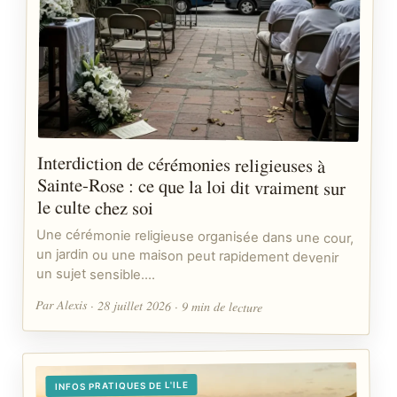
Interdiction de cérémonies religieuses à
Sainte-Rose : ce que la loi dit vraiment sur
le culte chez soi
Une cérémonie religieuse organisée dans une cour,
un jardin ou une maison peut rapidement devenir
un sujet sensible.…
Par Alexis · 28 juillet 2026 · 9 min de lecture
INFOS PRATIQUES DE L'ILE