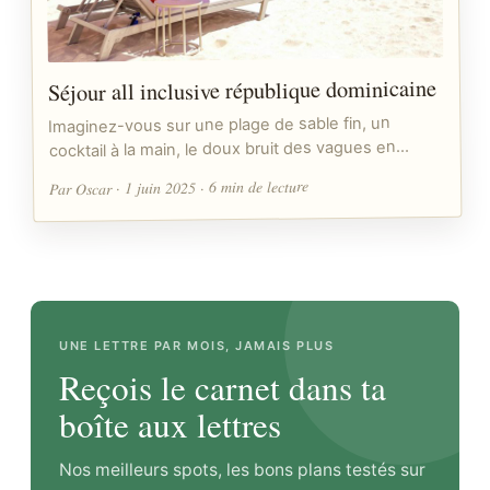
Séjour all inclusive république dominicaine
Imaginez-vous sur une plage de sable fin, un
cocktail à la main, le doux bruit des vagues en…
Par Oscar · 1 juin 2025 · 6 min de lecture
UNE LETTRE PAR MOIS, JAMAIS PLUS
Reçois le carnet dans ta
boîte aux lettres
Nos meilleurs spots, les bons plans testés sur