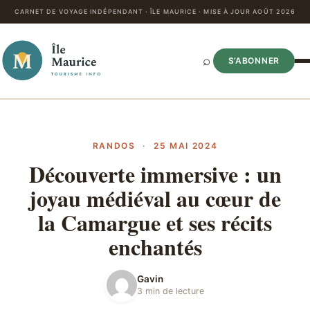
CARNET DE VOYAGE INDÉPENDANT · ÎLE MAURICE · MISE À JOUR AOÛT 2026
⌕
S’ABONNER
RANDOS
·
25 MAI 2024
Découverte immersive : un
joyau médiéval au cœur de
la Camargue et ses récits
enchantés
Gavin
3 min de lecture