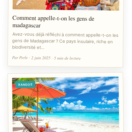
Comment appelle-t-on les gens de
madagascar
Avez-vous déjà réfléchi à comment appelle-t-on les
gens de Madagascar ? Ce pays insulaire, riche en
biodiversité et…
Par Perle · 2 juin 2025 · 5 min de lecture
RANDOS