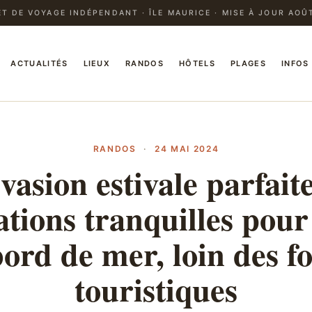
T DE VOYAGE INDÉPENDANT · ÎLE MAURICE · MISE À JOUR AOÛ
ACTUALITÉS
LIEUX
RANDOS
HÔTELS
PLAGES
INFOS
RANDOS
·
24 MAI 2024
vasion estivale parfaite
ations tranquilles pour
ord de mer, loin des f
touristiques