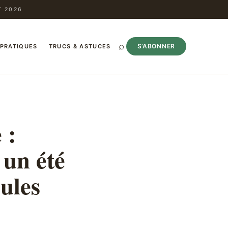
T 2026
⌕
S’ABONNER
 PRATIQUES
TRUCS & ASTUCES
 :
 un été
oules