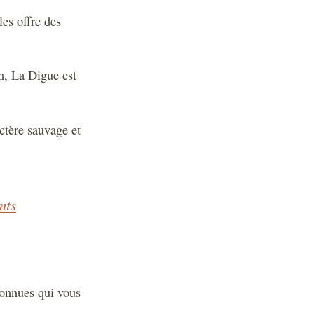
es offre des
n, La Digue est
actère sauvage et
nts
connues qui vous