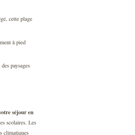
gé, cette plage
ement à pied
t des paysages
votre séjour en
es scolaires. Les
ns climatiques