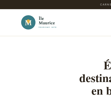
CARNE
É
destin
en b