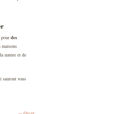
er
des
r pour
es maisons
a nature et de
ui sauront vous
— Oscar