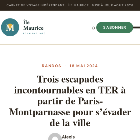
CARNET DE VOYAGE INDÉPENDANT · ÎLE MAURICE · MISE À JOUR AOÛT 2026
⌕
S’ABONNER
RANDOS
·
18 MAI 2024
Trois escapades
incontournables en TER à
partir de Paris-
Montparnasse pour s’évader
de la ville
Alexis