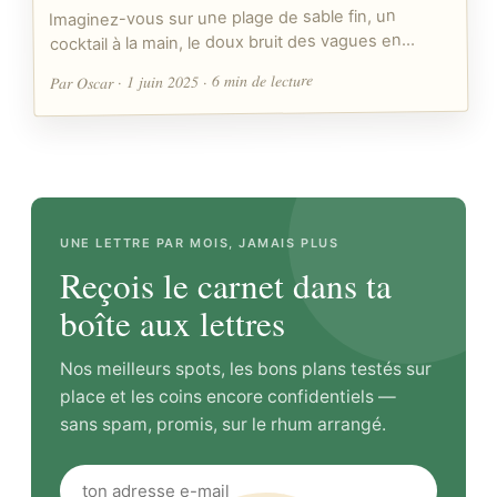
Imaginez-vous sur une plage de sable fin, un
cocktail à la main, le doux bruit des vagues en…
Par Oscar · 1 juin 2025 · 6 min de lecture
UNE LETTRE PAR MOIS, JAMAIS PLUS
Reçois le carnet dans ta
boîte aux lettres
Nos meilleurs spots, les bons plans testés sur
place et les coins encore confidentiels —
sans spam, promis, sur le rhum arrangé.