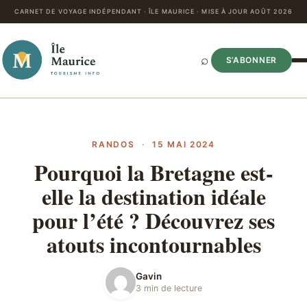
CARNET DE VOYAGE INDÉPENDANT · ÎLE MAURICE · MISE À JOUR AOÛT 2026
⌕
S’ABONNER
RANDOS
·
15 MAI 2024
Pourquoi la Bretagne est-
elle la destination idéale
pour l’été ? Découvrez ses
atouts incontournables
Gavin
3 min de lecture