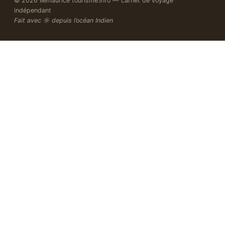
© 2026 Ilemaurice tourisme.info — carnet de voyage
indépendant
Fait avec ☼ depuis l’océan Indien