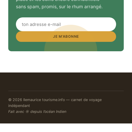
sans spam, promis, sur le rhum arrangé.
JE M’ABONNE
© 2026 Ilemaurice tourisme.info — carnet de voyage
indépendant
Fait avec ☼ depuis l’océan Indien