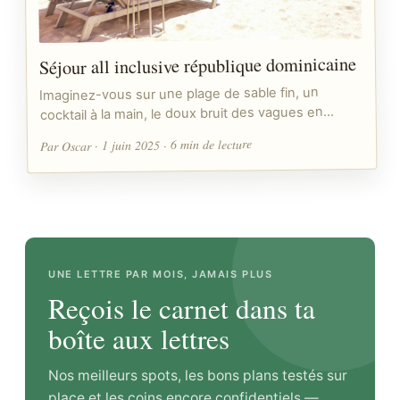
Séjour all inclusive république dominicaine
Imaginez-vous sur une plage de sable fin, un
cocktail à la main, le doux bruit des vagues en…
Par Oscar · 1 juin 2025 · 6 min de lecture
UNE LETTRE PAR MOIS, JAMAIS PLUS
Reçois le carnet dans ta
boîte aux lettres
Nos meilleurs spots, les bons plans testés sur
place et les coins encore confidentiels —