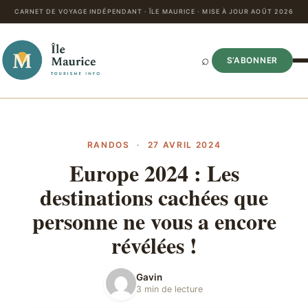
CARNET DE VOYAGE INDÉPENDANT · ÎLE MAURICE · MISE À JOUR AOÛT 2026
⌕
S’ABONNER
RANDOS
·
27 AVRIL 2024
Europe 2024 : Les
destinations cachées que
personne ne vous a encore
révélées !
Gavin
3 min de lecture