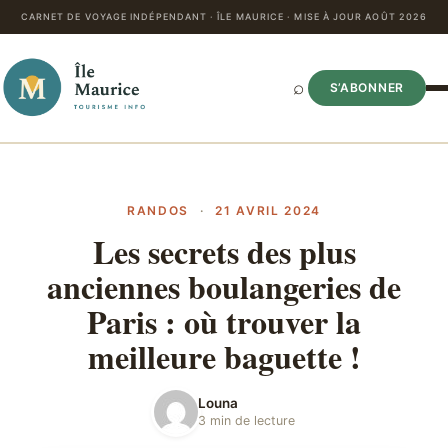
CARNET DE VOYAGE INDÉPENDANT · ÎLE MAURICE · MISE À JOUR AOÛT 2026
⌕
S’ABONNER
RANDOS
·
21 AVRIL 2024
Les secrets des plus
anciennes boulangeries de
Paris : où trouver la
meilleure baguette !
Louna
3 min de lecture