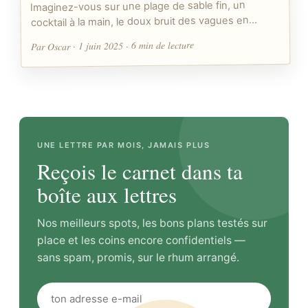
Imaginez-vous sur une plage de sable fin, un
cocktail à la main, le doux bruit des vagues en…
Par Oscar · 1 juin 2025 · 6 min de lecture
UNE LETTRE PAR MOIS, JAMAIS PLUS
Reçois le carnet dans ta
boîte aux lettres
Nos meilleurs spots, les bons plans testés sur
place et les coins encore confidentiels —
sans spam, promis, sur le rhum arrangé.