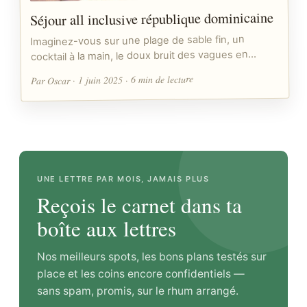
Séjour all inclusive république dominicaine
Imaginez-vous sur une plage de sable fin, un
cocktail à la main, le doux bruit des vagues en…
Par Oscar · 1 juin 2025 · 6 min de lecture
UNE LETTRE PAR MOIS, JAMAIS PLUS
Reçois le carnet dans ta
boîte aux lettres
Nos meilleurs spots, les bons plans testés sur
place et les coins encore confidentiels —
sans spam, promis, sur le rhum arrangé.