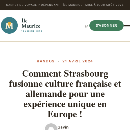
CARNET DE VOYAGE INDÉPENDANT · ÎLE MAURICE · MISE À JOUR AOÛT 2026
⌕
S’ABONNER
RANDOS
·
21 AVRIL 2024
Comment Strasbourg
fusionne culture française et
allemande pour une
expérience unique en
Europe !
Gavin