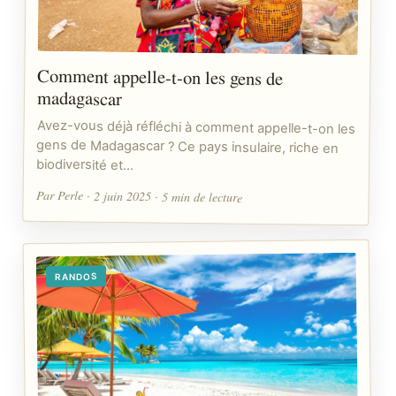
Comment appelle-t-on les gens de
madagascar
Avez-vous déjà réfléchi à comment appelle-t-on les
gens de Madagascar ? Ce pays insulaire, riche en
biodiversité et…
Par Perle · 2 juin 2025 · 5 min de lecture
RANDOS