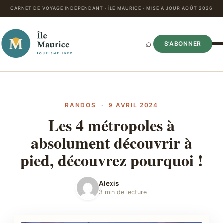
CARNET DE VOYAGE INDÉPENDANT · ÎLE MAURICE · MISE À JOUR AOÛT 2026
⌕
S’ABONNER
RANDOS
·
9 AVRIL 2024
Les 4 métropoles à
absolument découvrir à
pied, découvrez pourquoi !
Alexis
3 min de lecture