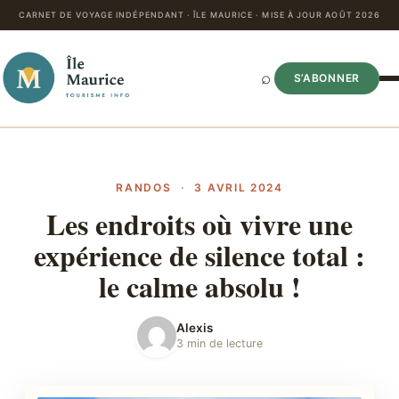
CARNET DE VOYAGE INDÉPENDANT · ÎLE MAURICE · MISE À JOUR AOÛT 2026
⌕
S’ABONNER
RANDOS
·
3 AVRIL 2024
Les endroits où vivre une
expérience de silence total :
le calme absolu !
Alexis
3 min de lecture