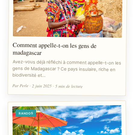
Comment appelle-t-on les gens de
madagascar
Avez-vous déjà réfléchi à comment appelle-t-on les
gens de Madagascar ? Ce pays insulaire, riche en
biodiversité et…
Par Perle · 2 juin 2025 · 5 min de lecture
RANDOS