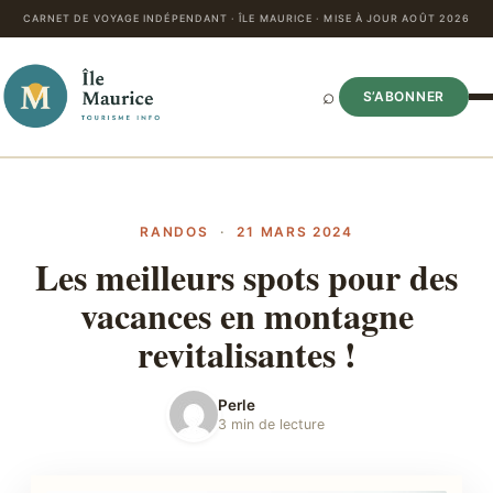
CARNET DE VOYAGE INDÉPENDANT · ÎLE MAURICE · MISE À JOUR AOÛT 2026
⌕
S’ABONNER
RANDOS
·
21 MARS 2024
Les meilleurs spots pour des
vacances en montagne
revitalisantes !
Perle
3 min de lecture